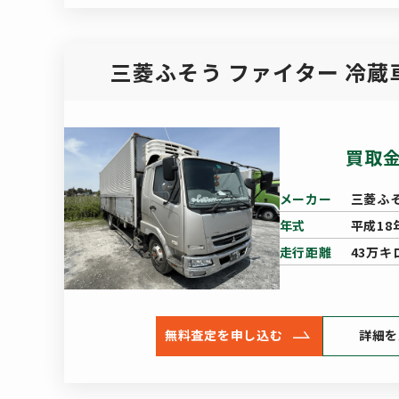
三菱ふそう ファイター 冷蔵
買取
メーカー
三菱ふ
年式
平成18
走行距離
43万キ
無料査定を申し込む
詳細を