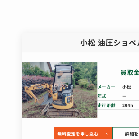
小松 油圧ショベ
買取
メーカー
小松
年式
ー
走行距離
294h
無料査定を申し込む
詳細を