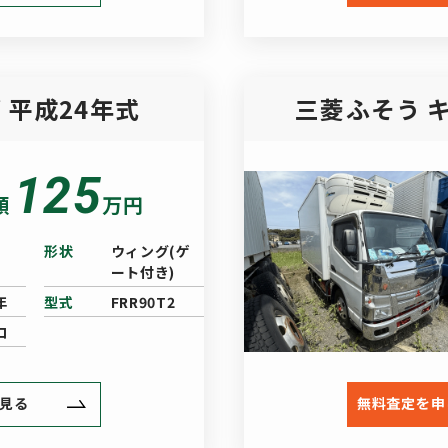
 平成24年式
三菱ふそう キ
125
額
万円
形状
ウィング(ゲ
ート付き)
年
型式
FRR90T2
ロ
見る
無料査定を申