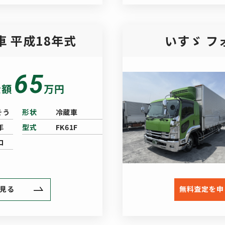
車 平成18年式
いすゞ フ
65
金額
万円
そう
形状
冷蔵車
年
型式
FK61F
ロ
見る
無料査定を申