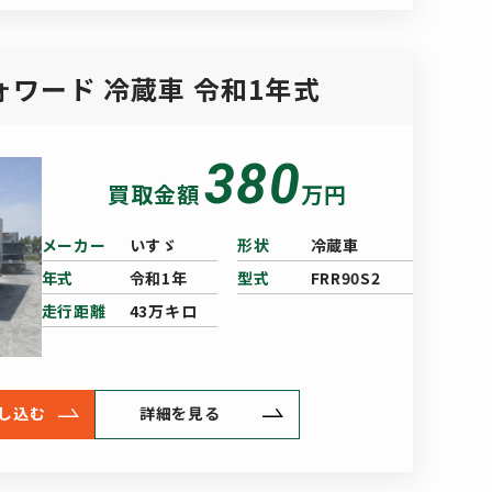
ォワード 冷蔵車 令和1年式
380
買取金額
万円
メーカー
いすゞ
形状
冷蔵車
年式
令和1年
型式
FRR90S2
走行距離
43万キロ
し込む
詳細を見る